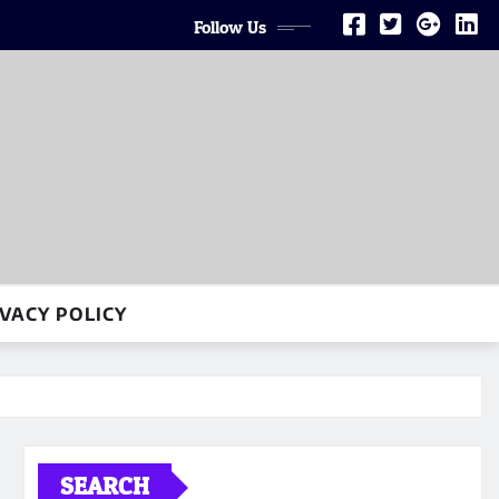
Follow Us
VACY POLICY
SEARCH