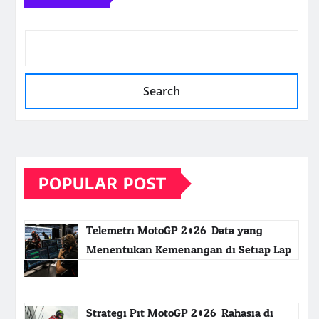
Search
POPULAR POST
Telemetri MotoGP 2026: Data yang
Menentukan Kemenangan di Setiap Lap
Strategi Pit MotoGP 2026: Rahasia di