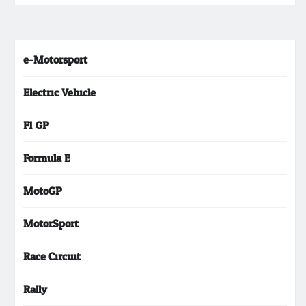
e-Motorsport
Electric Vehicle
F1 GP
Formula E
MotoGP
MotorSport
Race Circuit
Rally