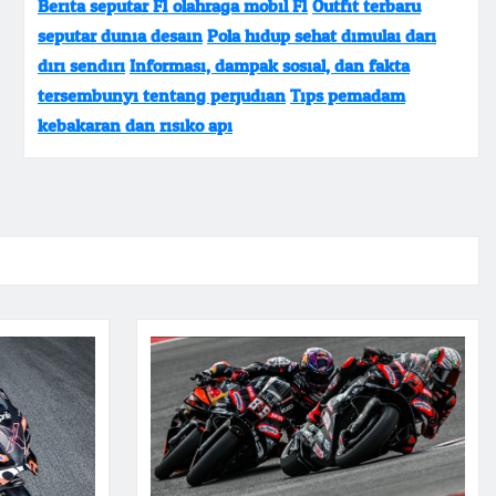
Berita seputar F1 olahraga mobil F1
Outfit terbaru
seputar dunia desain
Pola hidup sehat dimulai dari
diri sendiri
Informasi, dampak sosial, dan fakta
tersembunyi tentang perjudian
Tips pemadam
kebakaran dan risiko api