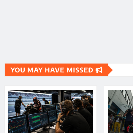
YOU MAY HAVE MISSED