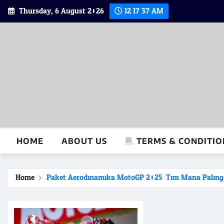
Skip
Thursday, 6 August 2026
12:17:38 AM
to
content
HOME
ABOUT US
TERMS & CONDITIO
Home
Paket Aerodinamika MotoGP 2025: Tim Mana Paling