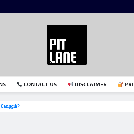
NS
CONTACT US
DISCLAIMER
PRI
 Canggih?