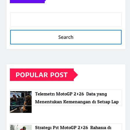
Search
POPULAR POST
Telemetri MotoGP 2026: Data yang
Menentukan Kemenangan di Setiap Lap
Strategi Pit MotoGP 2026: Rahasia di