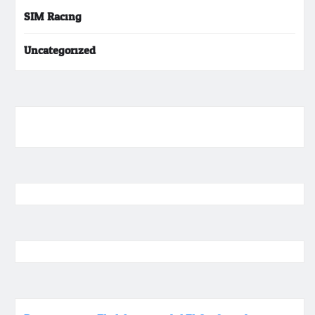
SIM Racing
Uncategorized
ihokibet
Togel Online
Evohoki