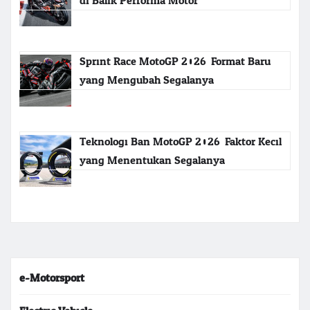
di Balik Performa Motor
Sprint Race MotoGP 2026: Format Baru
yang Mengubah Segalanya
Teknologi Ban MotoGP 2026: Faktor Kecil
yang Menentukan Segalanya
e-Motorsport