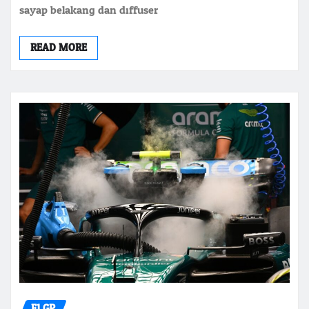
sayap belakang dan diffuser
READ MORE
F1 GP