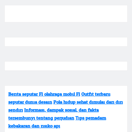
ihokibet
Togel Online
Evohoki
Berita seputar F1 olahraga mobil F1
Outfit terbaru
seputar dunia desain
Pola hidup sehat dimulai dari diri
sendiri
Informasi, dampak sosial, dan fakta
tersembunyi tentang perjudian
Tips pemadam
kebakaran dan risiko api