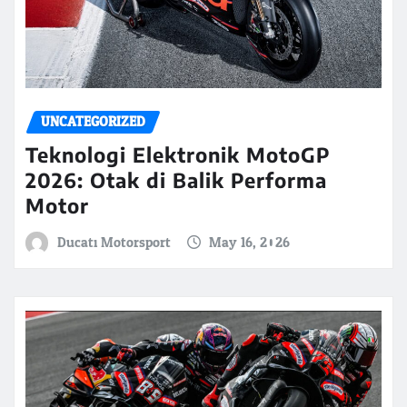
UNCATEGORIZED
Teknologi Elektronik MotoGP
2026: Otak di Balik Performa
Motor
Ducati Motorsport
May 16, 2026